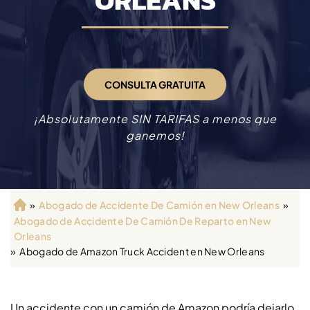
ORLEANS
CONSULTA GRATUITA
¡Absolutamente SIN TARIFAS a menos que
ganemos!
»
Abogado de Accidente De Camión en New Orleans
»
Ini
Abogado de Accidente De Camión De Reparto en New
ci
Orleans
o
»
Abogado de Amazon Truck Accident en New Orleans
Un accidente con un camión de Amazon podría dejarlo