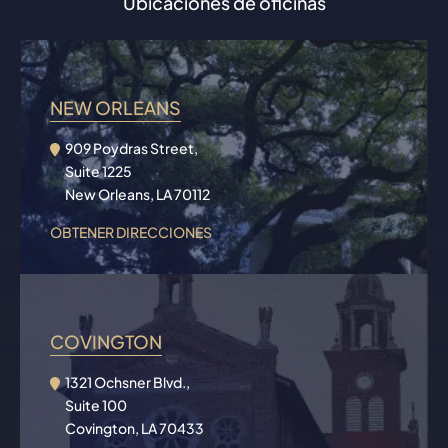
Ubicaciones de oficinas
NEW ORLEANS
909 Poydras Street,
Suite 1225
New Orleans, LA 70112
OBTENER DIRECCIONES
COVINGTON
1321 Ochsner Blvd.,
Suite 100
Covington, LA 70433