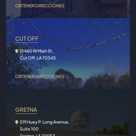
OBTENER DIRECCIONES
CUT OFF
15460 W Main St,
Cut Off, LA 70345
OBTENER DIRECCIONES
GRETNA
519 Huey P. Long Avenue,
Suite 100
Gretna, LA 70053