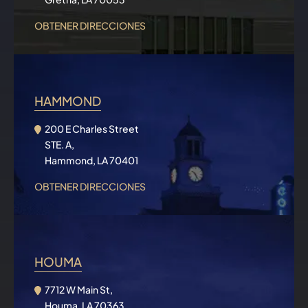
OBTENER DIRECCIONES
HAMMOND
200 E Charles Street
STE. A,
Hammond, LA 70401
OBTENER DIRECCIONES
HOUMA
7712 W Main St,
Houma, LA 70363