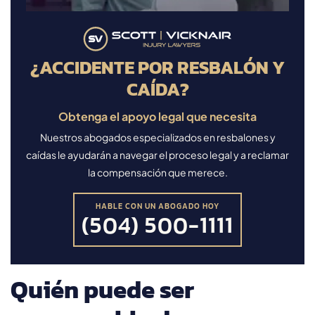
¿ACCIDENTE POR RESBALÓN Y
CAÍDA?
Obtenga el apoyo legal que necesita
Nuestros abogados especializados en resbalones y
caídas le ayudarán a navegar el proceso legal y a reclamar
la compensación que merece.
HABLE CON UN ABOGADO HOY
(504) 500-1111
Quién puede ser