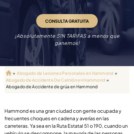
CONSULTA GRATUITA
¡Absolutamente SIN TARIFAS a menos que
ganemos!
»
Abogado de Lesiones Personales en Hammond
»
Ini
Abogado de Accidente De Camión en Hammond
»
ci
Abogado de Accidente de grúa en Hammond
o
Hammond es una gran ciudad con gente ocupada y
frecuentes choques en cadena y averías en las
carreteras. Ya sea en la Ruta Estatal 51 o 190, cuando un
vehículo se descompone, la mayoría de las personas