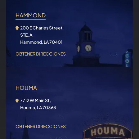
HAMMOND
200 E Charles Street
STE. A,
Hammond, LA 70401
OBTENER DIRECCIONES
HOUMA
7712 W Main St,
Houma, LA 70363
OBTENER DIRECCIONES