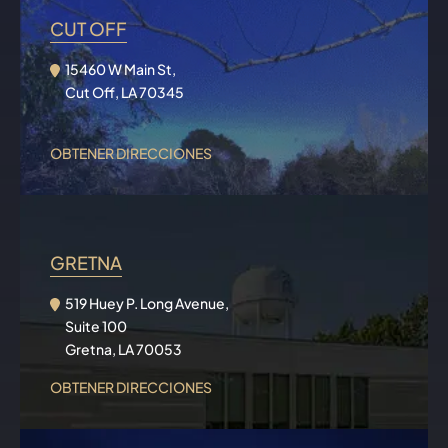
CUT OFF
15460 W Main St,
Cut Off, LA 70345
OBTENER DIRECCIONES
GRETNA
519 Huey P. Long Avenue,
Suite 100
Gretna, LA 70053
OBTENER DIRECCIONES