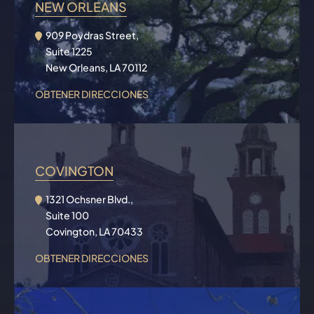
NEW ORLEANS
909 Poydras Street,
Suite 1225
New Orleans, LA 70112
OBTENER DIRECCIONES
COVINGTON
1321 Ochsner Blvd.,
Suite 100
Covington, LA 70433
OBTENER DIRECCIONES