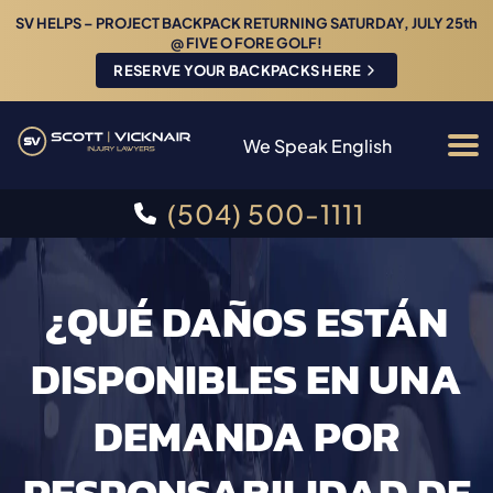
SV HELPS – PROJECT BACKPACK RETURNING SATURDAY, JULY 25th
@ FIVE O FORE GOLF!
RESERVE YOUR BACKPACKS HERE
We Speak English
(504) 500-1111
¿QUÉ DAÑOS ESTÁN
DISPONIBLES EN UNA
DEMANDA POR