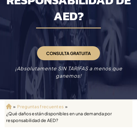
RESPONSABILIDAD DE
AED?
CONSULTA GRATUITA
¡Absolutamente SIN TARIFAS a menos que
ganemos!
»
Preguntas frecuentes
»
Ini
¿Qué daños están disponibles en una demanda por
ci
responsabilidad de AED?
o