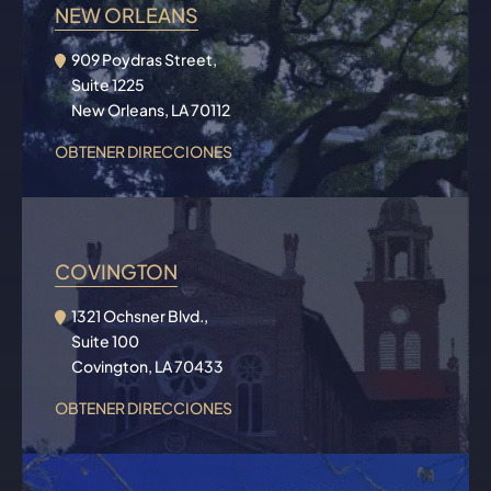
NEW ORLEANS
909 Poydras Street,
Suite 1225
New Orleans, LA 70112
OBTENER DIRECCIONES
COVINGTON
1321 Ochsner Blvd.,
Suite 100
Covington, LA 70433
OBTENER DIRECCIONES