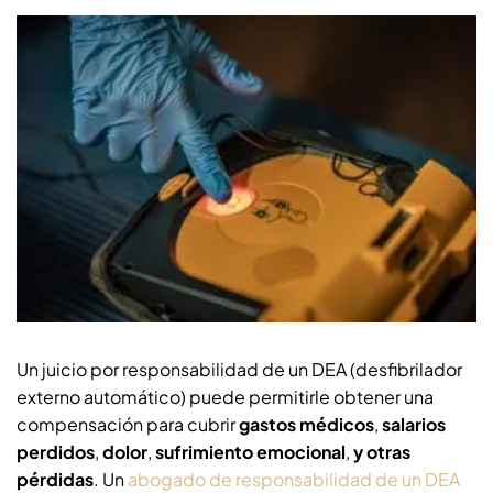
Un juicio por responsabilidad de un DEA (desfibrilador
externo automático) puede permitirle obtener una
compensación para cubrir
gastos médicos
,
salarios
perdidos
,
dolor
,
sufrimiento emocional
,
y otras
pérdidas
. Un
abogado de responsabilidad de un DEA