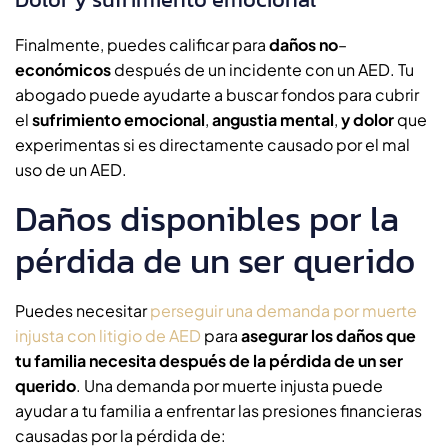
Finalmente, puedes calificar para
daños no
–
económicos
después de un incidente con un AED. Tu
abogado puede ayudarte a buscar fondos para cubrir
el
sufrimiento emocional
,
angustia mental
,
y dolor
que
experimentas si es directamente causado por el mal
uso de un AED.
Daños disponibles por la
pérdida de un ser querido
Puedes necesitar
perseguir una demanda por muerte
injusta con litigio de AED
para
asegurar los daños que
tu familia necesita después de la pérdida de un ser
querido
. Una demanda por muerte injusta puede
ayudar a tu familia a enfrentar las presiones financieras
causadas por la pérdida de: