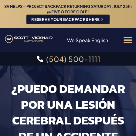
SV HELPS – PROJECT BACKPACK RETURNING SATURDAY, JULY 25th
@ FIVE O FORE GOLF!
RESERVE YOUR BACKPACKS HERE
We Speak English
(504) 500-1111
¿PUEDO DEMANDAR
POR UNA LESIÓN
CEREBRAL DESPUÉS