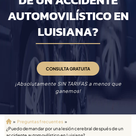
DE UN ACCIDENTE
AUTOMOVILÍSTICO EN
LUISIANA?
CONSULTA GRATUITA
¡Absolutamente SIN TARIFAS a menos que
ganemos!
»
Preguntas frecuentes
»
Ini
¿Puedo demandar por una lesión cerebral después de un
ci
accidente automovilístico en Luisiana?
o