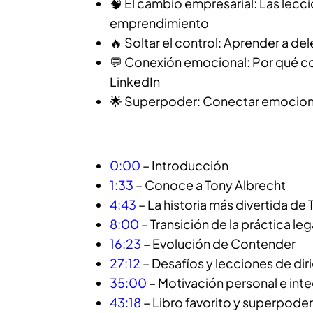
🧠 El cambio empresarial: Las lec
emprendimiento
🔥 Soltar el control: Aprender a del
💬 Conexión emocional: Por qué con
LinkedIn
🌟 Superpoder: Conectar emociona
0:00
– Introducción
1:33
– Conoce a Tony Albrecht
4:43
– La historia más divertida 
8:00
– Transición de la práctica le
16:23
– Evolución de Contender
27:12
– Desafíos y lecciones de dir
35:00
– Motivación personal e int
43:18
– Libro favorito y superpoder