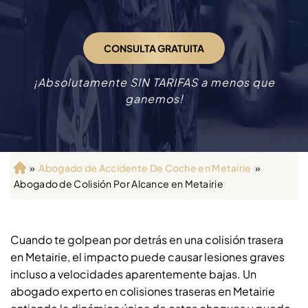
CONSULTA GRATUITA
¡Absolutamente SIN TARIFAS a menos que
ganemos!
»
Abogado de Accidente De Coche en Metairie
»
Ini
Abogado de Colisión Por Alcance en Metairie
ci
o
Cuando te golpean por detrás en una colisión trasera
en Metairie, el impacto puede causar lesiones graves
incluso a velocidades aparentemente bajas. Un
abogado experto en colisiones traseras en Metairie