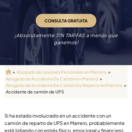
CONSULTA GRATUITA
¡Absolutamente SIN TARIFAS a menos que
ganemos!
»
Abogado de Lesiones Personales en Marrero
»
Ini
Abogado de Accidente De Camión en Marrero
»
ci
Abogado de Accidente De Camión De Reparto en Marrero
»
o
Accidente de camión de UPS
Si ha estado involucrado en un accidente con un
camión de reparto de UPS en Marrero, probablemente
esté lidiando con estrés físico, emocional y financiero.