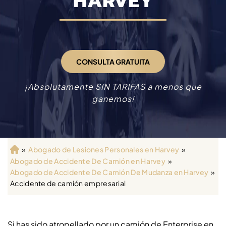
HARVEY
CONSULTA GRATUITA
¡Absolutamente SIN TARIFAS a menos que
ganemos!
»
Abogado de Lesiones Personales en Harvey
»
Ini
Abogado de Accidente De Camión en Harvey
»
ci
Abogado de Accidente De Camión De Mudanza en Harvey
»
o
Accidente de camión empresarial
Si has sido atropellado por un camión de Enterprise en