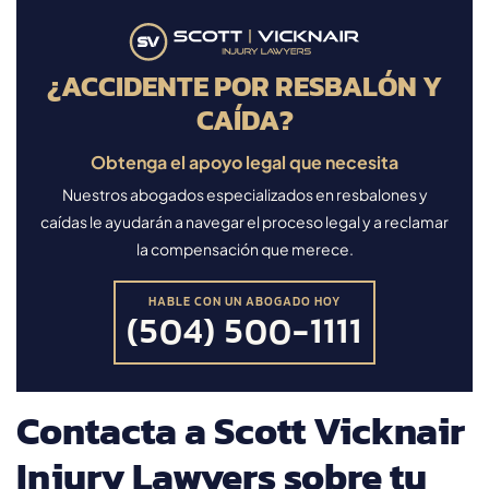
¿ACCIDENTE POR RESBALÓN Y
CAÍDA?
Obtenga el apoyo legal que necesita
Nuestros abogados especializados en resbalones y
caídas le ayudarán a navegar el proceso legal y a reclamar
la compensación que merece.
HABLE CON UN ABOGADO HOY
(504) 500-1111
Contacta a Scott Vicknair
Injury Lawyers sobre tu