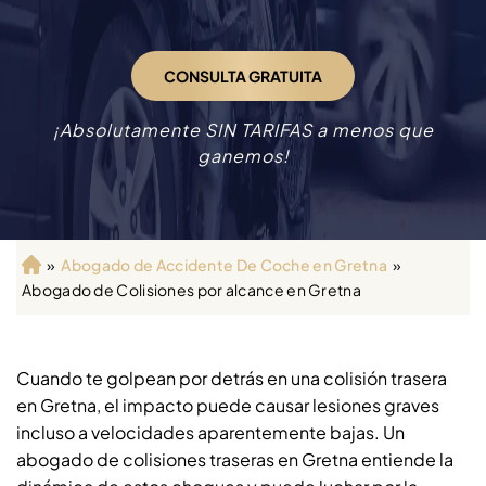
CONSULTA GRATUITA
¡Absolutamente SIN TARIFAS a menos que
ganemos!
»
Abogado de Accidente De Coche en Gretna
»
Ini
Abogado de Colisiones por alcance en Gretna
ci
o
Cuando te golpean por detrás en una colisión trasera
en Gretna, el impacto puede causar lesiones graves
incluso a velocidades aparentemente bajas. Un
abogado de colisiones traseras en Gretna entiende la