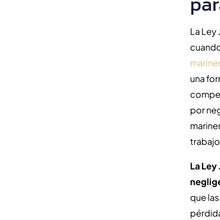
par
La Ley
cuand
marine
una for
compen
por neg
mariner
trabajo
La Ley
neglig
que la
pérdida