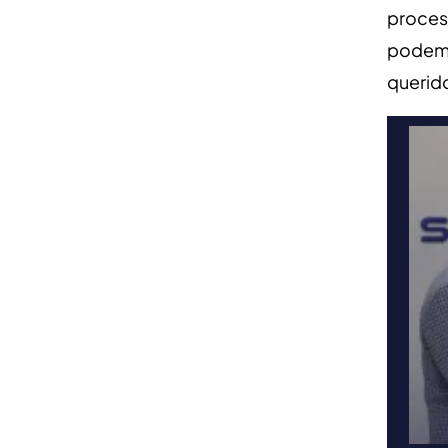
proceso
podemos
querid