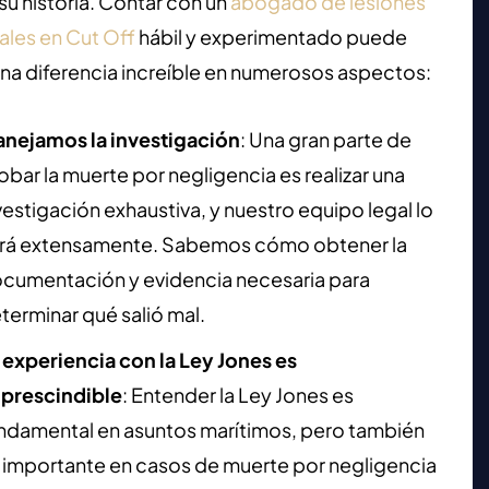
su historia. Contar con un
abogado de lesiones
ales en Cut Off
hábil y experimentado puede
na diferencia increíble en numerosos aspectos:
nejamos la investigación
:
Una gran parte de
obar la muerte por negligencia es realizar una
vestigación exhaustiva, y nuestro equipo legal lo
rá extensamente. Sabemos cómo obtener la
cumentación y evidencia necesaria para
terminar qué salió mal.
 experiencia con la Ley Jones es
prescindible
:
Entender la Ley Jones es
ndamental en asuntos marítimos, pero también
 importante en casos de muerte por negligencia