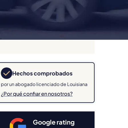
Hechos comprobados
por un abogado licenciado de Louisiana
¿Por qué confiar en nosotros?
Google rating