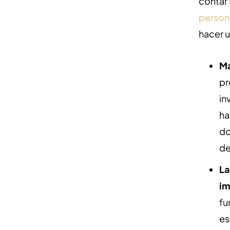
contar 
person
hacer u
Ma
pr
in
ha
do
de
La
im
fu
es