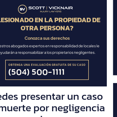
LESIONADO EN LA PROPIEDAD DE
OTRA PERSONA?
Conozca sus derechos
stros abogados expertos en responsabilidad de locales le
ayudarán a responsabilizar a los propietarios negligentes.
OBTENGA UNA EVALUACIÓN GRATUITA DE SU CASO
(504) 500-1111
des presentar un caso
muerte por negligencia