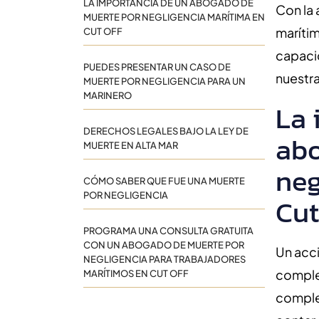
LA IMPORTANCIA DE UN ABOGADO DE
Con la
MUERTE POR NEGLIGENCIA MARÍTIMA EN
marítim
CUT OFF
capacid
PUEDES PRESENTAR UN CASO DE
nuestra
MUERTE POR NEGLIGENCIA PARA UN
MARINERO
La 
DERECHOS LEGALES BAJO LA LEY DE
abo
MUERTE EN ALTA MAR
neg
CÓMO SABER QUE FUE UNA MUERTE
POR NEGLIGENCIA
Cut
PROGRAMA UNA CONSULTA GRATUITA
CON UN ABOGADO DE MUERTE POR
Un acc
NEGLIGENCIA PARA TRABAJADORES
complej
MARÍTIMOS EN CUT OFF
complej