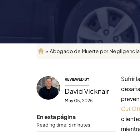
»
Abogado de Muerte por Negligencia 
Ini
ci
o
Sufrir 
REVIEWED BY
desafi
David Vicknair
preven
May 05, 2025
Cut Of
En esta página
cliente
Reading time: 6 minutes
mientr