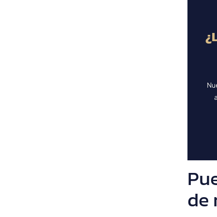
¿
Nue
Pue
de 