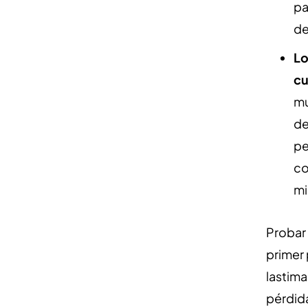
pa
de
Lo
cu
mu
de
pe
co
mi
Probar 
primer
lastim
pérdid