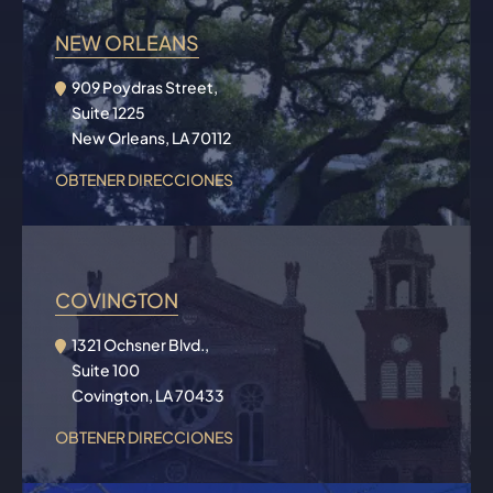
NEW ORLEANS
909 Poydras Street,
Suite 1225
New Orleans, LA 70112
OBTENER DIRECCIONES
COVINGTON
1321 Ochsner Blvd.,
Suite 100
Covington, LA 70433
OBTENER DIRECCIONES