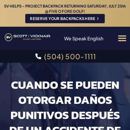
SV HELPS – PROJECT BACKPACK RETURNING SATURDAY, JULY 25th
@ FIVE O FORE GOLF!
RESERVE YOUR BACKPACKS HERE
We Speak English
(504) 500-1111
CUANDO SE PUEDEN
OTORGAR DAÑOS
PUNITIVOS DESPUÉS