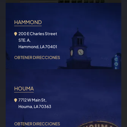
HAMMOND
200 E Charles Street
STE. A,
Hammond, LA 70401
OBTENER DIRECCIONES
HOUMA
7712 W Main St,
Houma, LA 70363
OBTENER DIRECCIONES