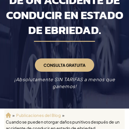
DE UN ACCIDENTE DE
CONDUCIR EN ESTADO
DE EBRIEDAD.
CONSULTA GRATUITA
¡Absolutamente SIN TARIFAS a menos que
ganemos!
»
Publicaciones del Blog
»
Ini
Cuando se pueden otorgar daños punitivos después de un
ci
accidente de conducir en estado de ebriedad.
o