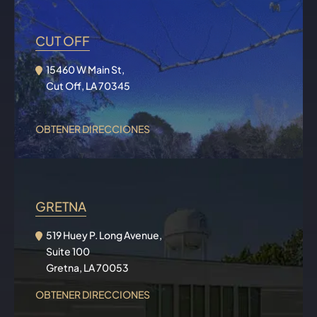
CUT OFF
15460 W Main St,
Cut Off, LA 70345
OBTENER DIRECCIONES
GRETNA
519 Huey P. Long Avenue,
Suite 100
Gretna, LA 70053
OBTENER DIRECCIONES