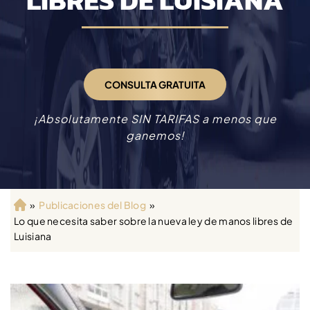
LIBRES DE LUISIANA
CONSULTA GRATUITA
¡Absolutamente SIN TARIFAS a menos que
ganemos!
»
Publicaciones del Blog
»
Ini
Lo que necesita saber sobre la nueva ley de manos libres de
ci
Luisiana
o