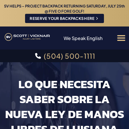
SV HELPS – PROJECT BACKPACK RETURNING SATURDAY, JULY 25th
@ FIVE O FORE GOLF!
RESERVE YOUR BACKPACKS HERE
We Speak English
(504) 500-1111
LO QUE NECESITA
SABER SOBRE LA
NUEVA LEY DE MANOS